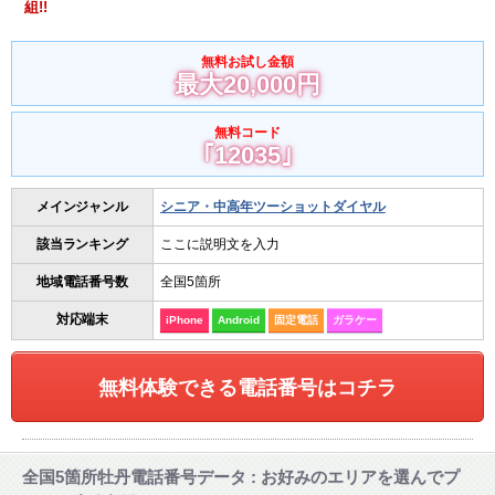
組!!
無料お試し金額
最大20,000円
無料コード
｢12035｣
メインジャンル
シニア・中高年ツーショットダイヤル
該当ランキング
ここに説明文を入力
地域電話番号数
全国5箇所
対応端末
iPhone
Android
固定電話
ガラケー
無料体験できる電話番号はコチラ
全国5箇所牡丹電話番号データ : お好みのエリアを選んでプ