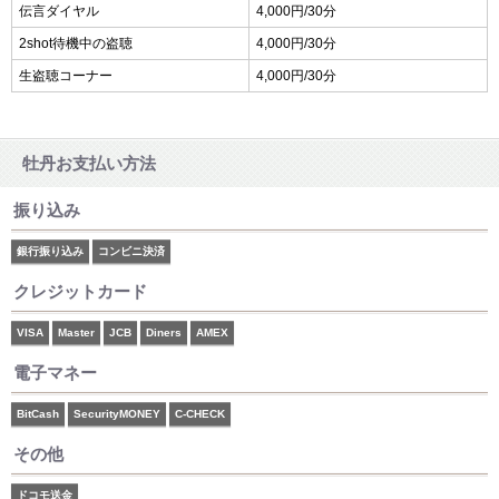
伝言ダイヤル
4,000円/30分
2shot待機中の盗聴
4,000円/30分
生盗聴コーナー
4,000円/30分
牡丹お支払い方法
振り込み
銀行振り込み
コンビニ決済
クレジットカード
VISA
Master
JCB
Diners
AMEX
電子マネー
BitCash
SecurityMONEY
C-CHECK
その他
ドコモ送金