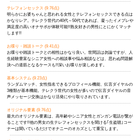
テレフォンセックス (9.76点)
明らかにお婆ちゃんと思われる女性とテレフォンセックスできる点は
かなりレア。テレクラ世代の40代～50代であれば、凝ったイメプレや
満足度の高いオナサポが体験可能!!熟女好きの男性にとにかくマッチ
します!!
お喋り・雑談トーク (9.41点)
お喋りや雑談トークとの相性はかなり良い。世間話は勿論ですが、人
生経験豊富なシニア女性への相談事や悩み相談などは、思わぬ問題解
決への道筋となるケースも!!深いお喋りが楽しめます。
基本システム (9.23点)
ランダムマッチ、女性指名できるプロフィール機能、伝言ダイヤルの
3種類が基本機能。テレクラ世代の女性が多いので伝言ダイヤルの音
声メッセージ交換はかなり活発にやり取りされています。
オリジナル要素 (9.76点)
最大のオリジナル要素は、高年齢やシニア女性とガンガン電話が繋が
ることです!!他の男女の生テレフォンセックスを聞ける｢生盗聴｣コー
ナーは聞いているだけでオナニーのオカズとして重宝します。