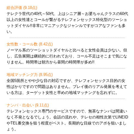
総合評価 (9.18点)
テレクラ世代の40代～50代、上はシニア層～お婆ちゃんクラスの60代
以上の女性達とコールが繋がるテレフォンセックス特化型のツーショ
ットダイヤル!!非常にマニアックなジャンルですがコアなファンも多
い。
女性数・コール数 (8.42点)
ノーマル系のツーショットダイヤルと比べると女性会員は少ない。但
し、広告展開は継続的に行われており、コール不足はそこまで気にな
りません。時間帯は朝方から昼間の時間帯が多め!!
地域マッチング力 (8.95点)
全国5箇所とやや少な目の対応ですが、テレフォンセックス目的の女
性ばかりですので問題はありません。プレイ後のリアル発展を考えて
いる方は、ターゲット女性と早めの地域マッチングを忘れずに。
ナンパ・出会い (9.11点)
テレフォンセックス専門のサービスですので、無茶なナンパは間違い
なく不発となるでしょう。会話の流れや、テレセの相性次第でLINEID
やTEL番交換を狙う程度がベスト。長期的な目線でのアポを狙いまし
ょう。