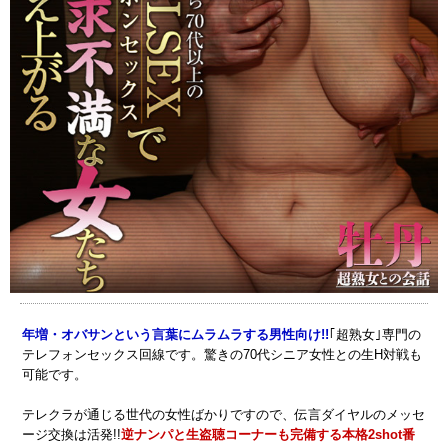
年増・オバサンという言葉にムラムラする男性向け!!
｢超熟女｣専門の
テレフォンセックス回線です。驚きの70代シニア女性との生H対戦も
可能です。
テレクラが通じる世代の女性ばかりですので、伝言ダイヤルのメッセ
ージ交換は活発!!
逆ナンパと生盗聴コーナーも完備する本格2shot番