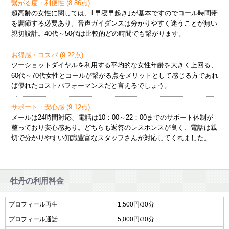
繋がる度・利便性 (8.86点)
超高齢の女性に関しては、｢早寝早起き｣が基本ですのでコール時間帯
を調節する必要あり。音声ガイダンスは分かりやすく迷うことが無い
親切設計。40代～50代は比較的どの時間でも繋がります。
お得感・コスパ (9.22点)
ツーショットダイヤルを利用する平均的な女性年齢を大きく上回る、
60代～70代女性とコールが繋がる点をメリットとして感じる方であれ
ば優れたコストパフォーマンスだと言えるでしょう。
サポート・安心感 (9.12点)
メールは24時間対応、電話は10：00～22：00までのサポート体制が
整っており安心感あり。どちらも返答のレスポンスが良く、電話は親
切で分かりやすい知識豊富なスタッフさんが対応してくれました。
牡丹の利用料金
プロフィール再生
1,500円/30分
プロフィール通話
5,000円/30分